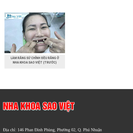
LÀM RĂNG SỨ CHỈNH ĐỀU RĂNG Ở
NHA KHOA SAO VIỆT (TRƯỚC)
NHA KHOA SAO VIỆT
Địa chỉ: 146 Phan Đình Phùng, Phường 02, Q. Phú Nhuận