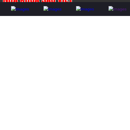
Địa chỉ: 146 Phan Đình Phùng, Phường 02, Q. Phú Nhuận
Hotline: 0937 422 522 - 0902 353 567
Email: dongnghia75@gmail.com
Web: www.nhakhoasaoviet.com
NHA KHOA SAO VIỆT. Design by Nina.vn
CHÍNH SÁCH VÀ QUY ĐỊNH CHUNG
Chính sách đổi trả
Chính sách giao hàng
Chính sách thành viên
Chính sách bảo hành
Quy định cho nhân viên