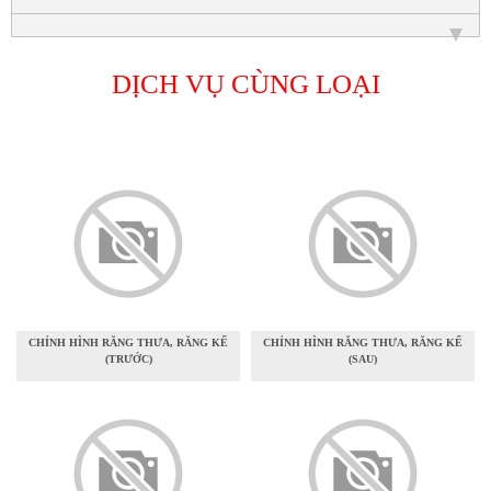
DỊCH VỤ CÙNG LOẠI
CHỈNH HÌNH RĂNG THƯA, RĂNG KẾ
CHỈNH HÌNH RĂNG THƯA, RĂNG KẾ
(TRƯỚC)
(SAU)