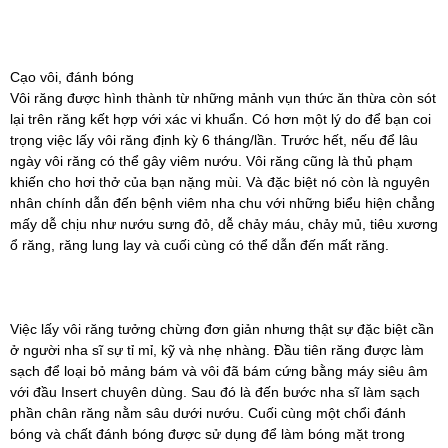
Cạo vôi, đánh bóng
Vôi răng được hình thành từ những mảnh vụn thức ăn thừa còn sót
lại trên răng kết hợp với xác vi khuẩn. Có hơn một lý do để bạn coi
trọng việc lấy vôi răng định kỳ 6 tháng/lần. Trước hết, nếu để lâu
ngày vôi răng có thể gây viêm nướu. Vôi răng cũng là thủ phạm
khiến cho hơi thở của bạn nặng mùi. Và đặc biệt nó còn là nguyên
nhân chính dẫn đến bệnh viêm nha chu với những biểu hiện chẳng
mấy dễ chịu như nướu sưng đỏ, dễ chảy máu, chảy mủ, tiêu xương
ổ răng, răng lung lay và cuối cùng có thể dẫn đến mất răng.
Việc lấy vôi răng tưởng chừng đơn giản nhưng thật sự đặc biệt cần
ở người nha sĩ sự tỉ mỉ, kỹ và nhẹ nhàng. Đầu tiên răng được làm
sạch để loại bỏ mảng bám và vôi đã bám cứng bằng máy siêu âm
với đầu Insert chuyên dùng. Sau đó là đến bước nha sĩ làm sạch
phần chân răng nằm sâu dưới nướu. Cuối cùng một chổi đánh
bóng và chất đánh bóng được sử dụng để làm bóng mặt trong