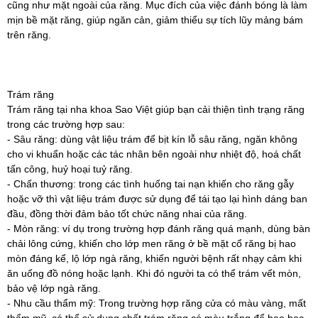
cũng như mặt ngoài của răng. Mục đích của việc đánh bóng là làm
mịn bề mặt răng, giúp ngăn cản, giảm thiểu sự tích lũy mảng bám
trên răng.
Trám răng
Trám răng tại nha khoa Sao Việt giúp bạn cải thiện tình trạng răng
trong các trường hợp sau:
- Sâu răng: dùng vật liệu trám để bịt kín lỗ sâu răng, ngăn không
cho vi khuẩn hoặc các tác nhân bên ngoài như nhiệt độ, hoá chất
tấn công, huỷ hoại tuỷ răng.
- Chấn thương: trong các tình huống tai nạn khiến cho răng gẫy
hoặc vỡ thì vật liệu trám được sử dụng để tái tạo lại hình dáng ban
đầu, đồng thời đảm bảo tốt chức năng nhai của răng.
- Mòn răng: ví dụ trong trường hợp đánh răng quá mạnh, dùng bàn
chải lông cứng, khiến cho lớp men răng ở bề mặt cổ răng bị hao
mòn đáng kể, lộ lớp ngà răng, khiến người bệnh rất nhạy cảm khi
ăn uống đồ nóng hoặc lạnh. Khi đó người ta có thể trám vết mòn,
bảo vệ lớp ngà răng.
- Nhu cầu thẩm mỹ: Trong trường hợp răng cửa có màu vàng, mất
thẩm mỹ, có thể sử dụng chất trám răng có màu trắng để bao bọc